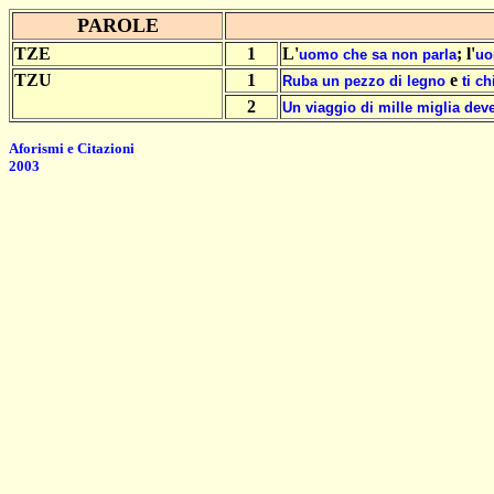
PAROLE
TZE
1
L'
; l'
uomo
che
sa
non
parla
u
TZU
1
e
Ruba
un
pezzo
di
legno
ti
ch
2
Un
viaggio
di
mille
miglia
dev
Aforismi e Citazioni
2003