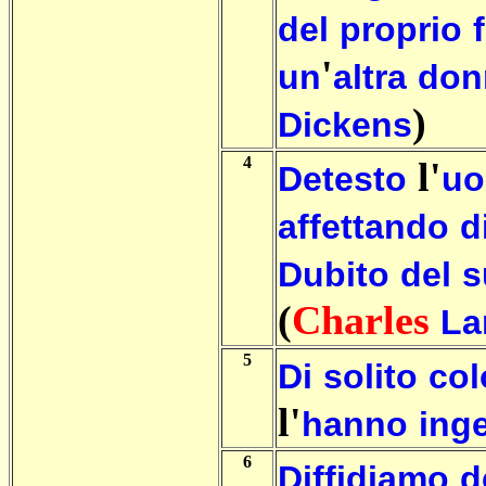
del
proprio
'
un
altra
don
)
Dickens
4
l'
Detesto
u
affettando
d
Dubito
del
s
(
Charles
La
5
Di
solito
col
l'
hanno
ing
6
Diffidiamo
d