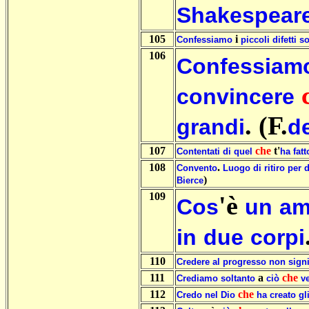
Shakespear
105
i
Confessiamo
piccoli
difetti
so
106
Confessiam
convincere
. (F.
grandi
d
107
che
t'
Contentati
di
quel
ha
fatt
108
.
Convento
Luogo
di
ritiro
per
)
Bierce
109
'è
Cos
un
am
in
due
corpi
110
Credere
al
progresso
non
signi
111
a
che
Crediamo
soltanto
ciò
v
112
che
Credo
nel
Dio
ha
creato
gl