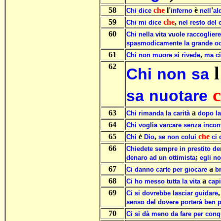
58
che
l'
è
'
Chi
dice
inferno
nell
al
59
che
,
Chi
mi
dice
nel
resto
del
60
Chi
nella
vita
vuole
raccogliere
spasmodicamente
la
grande
o
61
,
Chi
non
muore
si
rivede
ma
c
62
l
Chi
non
sa
sa
nuotare
63
a
Chi
rimanda
la
carità
dopo
la
64
Chi
voglia
varcare
senza
incon
65
è
,
che
Chi
Dio
se
non
colui
ci
66
Chiedete
sempre
in
prestito
de
;
denaro
ad
un
ottimista
egli
no
67
a
Ci
danno
carte
per
giocare
b
68
a
Ci
ho
messo
tutta
la
vita
capi
69
Ci
si
dovrebbe
lasciar
guidare
senso
del
dovere
porterà
ben
70
Ci
si
dà
meno
da
fare
per
conq