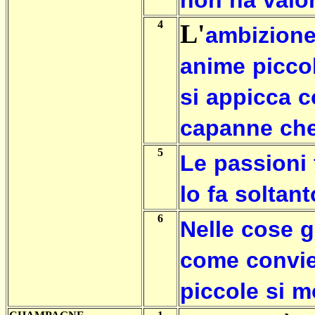
non
ha
valo
4
L'
ambizion
anime
picco
si
appicca
c
capanne
ch
5
Le
passioni
lo
fa
soltant
6
Nelle
cose
g
come
convi
piccole
si
m