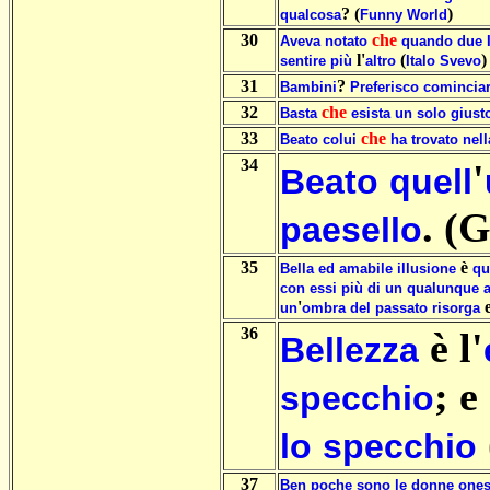
? (
)
qualcosa
Funny
World
30
che
Aveva
notato
quando
due
l'
(
)
sentire
più
altro
Italo
Svevo
31
?
Bambini
Preferisco
comincia
32
che
Basta
esista
un
solo
giust
33
che
Beato
colui
ha
trovato
nell
34
'
Beato
quell
. (
paesello
35
è
Bella
ed
amabile
illusione
qu
con
essi
più
di
un
qualunque
a
'
un
ombra
del
passato
risorga
36
è l'
Bellezza
; e
specchio
lo
specchio
37
Ben
poche
sono
le
donne
ones