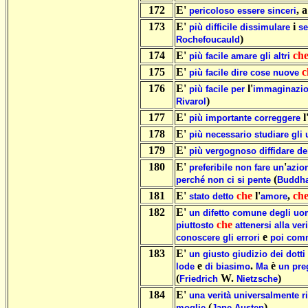
172
E'
, 
pericoloso
essere
sinceri
173
E'
i
più
difficile
dissimulare
se
)
Rochefoucauld
174
E'
ch
più
facile
amare
gli
altri
175
E'
c
più
facile
dire
cose
nuove
176
E'
l'
più
facile
per
immaginazi
)
Rivarol
177
E'
l
più
importante
correggere
178
E'
più
necessario
studiare
gli
179
E'
più
vergognoso
diffidare
de
180
E'
'
preferibile
non
fare
un
azio
(
perché
non
ci
si
pente
Buddh
181
E'
che
l'
,
ch
stato
detto
amore
182
E'
un
difetto
comune
degli
uo
che
piuttosto
attenersi
alla
veri
e
conoscere
gli
errori
poi
comm
183
E'
un
giusto
giudizio
dei
dotti
e
.
è
lode
di
biasimo
Ma
un
pre
(
W.
)
Friedrich
Nietzsche
184
E'
una
verità
universalmente
r
(
)
moglie
Jane
Austen