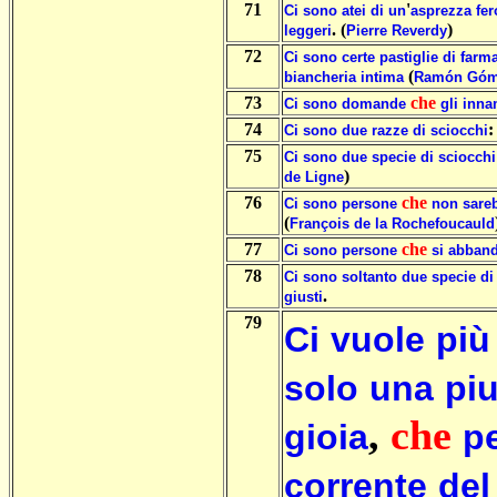
71
'
Ci
sono
atei
di
un
asprezza
fer
. (
)
leggeri
Pierre
Reverdy
72
Ci
sono
certe
pastiglie
di
farm
(
biancheria
intima
Ramón
Góm
73
che
Ci
sono
domande
gli
inna
74
Ci
sono
due
razze
di
sciocchi
75
Ci
sono
due
specie
di
sciocchi
)
de
Ligne
76
che
Ci
sono
persone
non
sare
(
François
de
la
Rochefoucauld
77
che
Ci
sono
persone
si
abband
78
Ci
sono
soltanto
due
specie
di
.
giusti
79
Ci
vuole
più
solo
una
pi
,
che
gioia
p
corrente
del