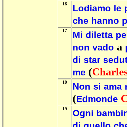
16
Lodiamo
le
che
hanno
p
17
Mi
diletta
pe
a
non
vado
di
star
sedu
(
Charle
me
18
Non
si
ama
(
C
Edmonde
19
Ogni
bambi
di
quello
ch