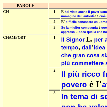
PAROLE
CH
1
E
'
hai
visto
anche
il
pover
uom
'
: e
immagine
dell
autorità
cioè
2
E'
difficile
conoscere
un
uom
3
è
Se
la
miglior
compagnia
que
a
appresso
poco
quella
che
no
CHAMFORT
1
L.
Il
Signor
per
,
'
tempo
dall
idea
che
gran
cosa
si
più
commettere
2
Il
più
ricco
f
è I'
povero
a
3
In
tema
di
s