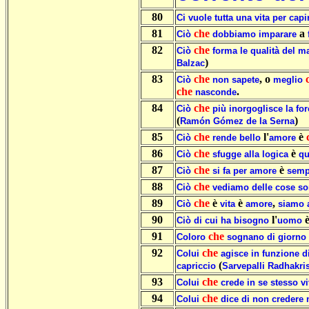
80
Ci
vuole
tutta
una
vita
per
capi
81
che
a
Ciò
dobbiamo
imparare
82
che
Ciò
forma
le
qualità
del
ma
)
Balzac
83
che
, o
Ciò
non
sapete
meglio
che
.
nasconde
84
che
Ciò
più
inorgoglisce
la
for
(
)
Ramón
Gómez
de
la
Serna
85
che
l'
è
Ciò
rende
bello
amore
86
che
è
Ciò
sfugge
alla
logica
qu
87
che
è
Ciò
si
fa
per
amore
semp
88
che
Ciò
vediamo
delle
cose
so
89
che
è
è
,
Ciò
vita
amore
siamo
90
l'
Ciò
di
cui
ha
bisogno
uomo
91
che
Coloro
sognano
di
giorno
92
che
Colui
agisce
in
funzione
d
(
capriccio
Sarvepalli
Radhakri
93
che
Colui
crede
in
se
stesso
v
94
che
Colui
dice
di
non
credere