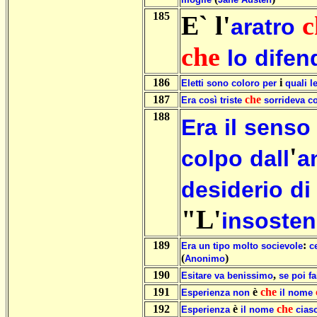
185
E` l'
c
aratro
che
lo
difen
186
i
Eletti
sono
coloro
per
quali
l
187
che
Era
così
triste
sorrideva
c
188
Era
il
senso
'
colpo
dall
a
desiderio
di
"L'
insosten
189
:
Era
un
tipo
molto
socievole
c
(
)
Anonimo
190
,
Esitare
va
benissimo
se
poi
fa
191
è
che
Esperienza
non
il
nome
192
è
che
Esperienza
il
nome
cias