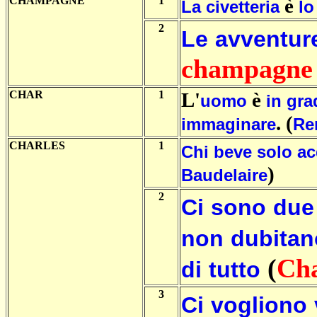
CHAMPAGNE
1
è
La
civetteria
lo
2
Le
avventur
champagne
CHAR
1
L'
è
uomo
in
gra
. (
immaginare
Re
CHARLES
1
Chi
beve
solo
ac
)
Baudelaire
2
Ci
sono
due
non
dubitan
(
Cha
di
tutto
3
Ci
vogliono