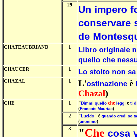
29
Un
impero
f
conservare
de
Montesq
CHATEAUBRIAND
1
Libro
originale
n
quello
che
ness
CHAUCER
1
Lo
stolto
non
sa
CHAZAL
1
L'
è
ostinazione
Chazal
)
CHE
1
"
che
e
Dimmi
quello
leggi
ti
d
(
)
Francois
Mauriac
2
"
" è
Lucido
quando
credi
solt
(
)
anonimo
3
"
Che
cosa