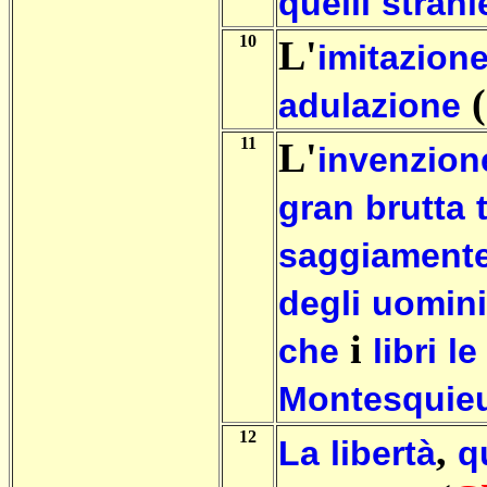
quelli
strani
10
L'
imitazion
(
adulazione
11
L'
invenzion
gran
brutta
saggiament
degli
uomini
i
che
libri
le
Montesquie
12
,
La
libertà
q