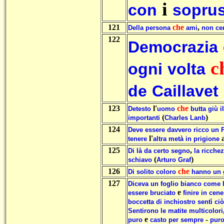
i
con
soprus
121
che
,
Della
persona
ami
non
ce
122
Democrazia
c
ogni
volta
de
Caillavet
123
l'
che
Detesto
uomo
butta
giù
il
(
)
importanti
Charles
Lanb
124
Deve
essere
davvero
ricco
un
l'
tenere
altra
metà
in
prigione
125
,
Di
là
da
certo
segno
la
ricche
(
)
schiavo
Arturo
Graf
126
che
Di
solito
coloro
hanno
un
127
Diceva
un
foglio
bianco
come
e
essere
bruciato
finire
in
cene
boccetta
di
inchiostro
sentì
ciò
Sentirono
le
matite
multicolori
e
-
puro
casto
per
sempre
pur