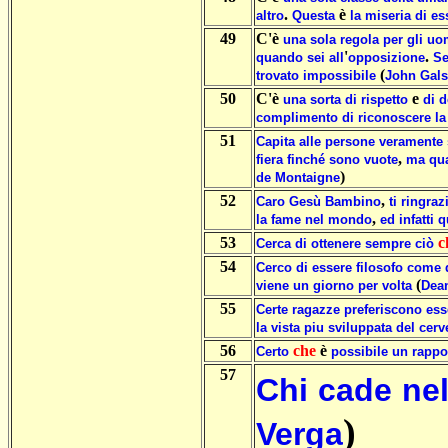
.
è
altro
Questa
la
miseria
di
es
49
C'è
una
sola
regola
per
gli
uo
'
.
quando
sei
all
opposizione
S
(
trovato
impossibile
John
Gals
50
C'è
e
una
sorta
di
rispetto
di
d
complimento
di
riconoscere
la
51
Capita
alle
persone
veramente
,
fiera
finché
sono
vuote
ma
qu
)
de
Montaigne
52
,
Caro
Gesù
Bambino
ti
ringraz
,
la
fame
nel
mondo
ed
infatti
q
53
c
Cerca
di
ottenere
sempre
ciò
54
Cerco
di
essere
filosofo
come
(
viene
un
giorno
per
volta
Dea
55
Certe
ragazze
preferiscono
ess
la
vista
piu
sviluppata
del
cerv
56
che
è
Certo
possibile
un
rappo
57
Chi
cade
nel
)
Verga