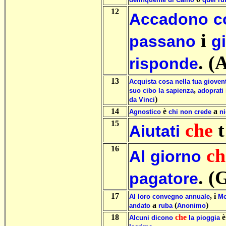
12
Accadono
c
i
passano
g
. (
risponde
13
Acquista
cosa
nella
tua
gioven
,
suo
cibo
la
sapienza
adoprati
)
da
Vinci
14
è
a
Agnostico
chi
non
crede
ni
15
che
t
Aiutati
16
ch
Al
giorno
. (
pagatore
17
, i
Al
loro
convegno
annuale
M
a
(
)
andato
ruba
Anonimo
18
che
Alcuni
dicono
la
pioggia