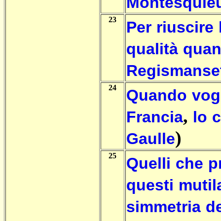
Montesquie
23
Per
riuscire
qualità
quan
Regismanse
24
Quando
vog
,
Francia
lo
c
)
Gaulle
25
Quelli
che
p
questi
mutil
simmetria
de