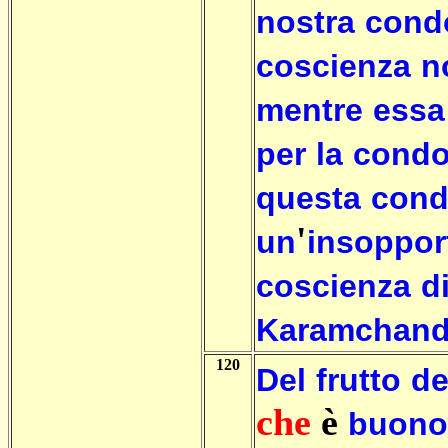
nostra
cond
coscienza
n
mentre
essa
per
la
condo
questa
cond
'
un
insopport
coscienza
d
Karamchan
120
Del
frutto
de
che
è
buono