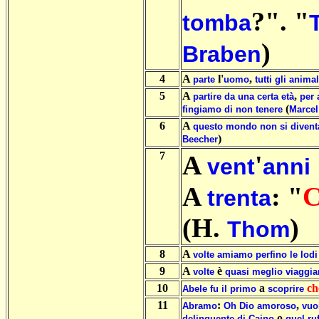
?". "
tomba
)
Braben
4
A
l'
,
parte
uomo
tutti
gli
animal
5
A
,
partire
da
una
certa
età
per
(
fingiamo
di
non
tenere
Marcel
6
A
questo
mondo
non
si
divent
)
Beecher
7
A
'
vent
anni
A
: "
C
trenta
(H.
)
Thom
8
A
volte
amiamo
perfino
le
lodi
9
A
è
volte
quasi
meglio
viaggia
10
a
ch
Abele
fu
il
primo
scoprire
11
:
,
Abramo
Oh
Dio
amoroso
vuo
o
delinquente
di
Caino
quel
ru