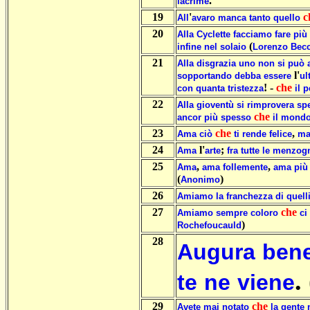
.
lacrime
19
'
c
All
avaro
manca
tanto
quello
20
Alla
Cyclette
facciamo
fare
più
(
infine
nel
solaio
Lorenzo
Becc
21
Alla
disgrazia
uno
non
si
può
l'
sopportando
debba
essere
ul
! -
che
con
quanta
tristezza
il
p
22
Alla
gioventù
si
rimprovera
sp
che
ancor
più
spesso
il
mond
23
che
,
Ama
ciò
ti
rende
felice
m
24
l'
;
Ama
arte
fra
tutte
le
menzog
25
,
,
Ama
ama
follemente
ama
più
(
)
Anonimo
26
Amiamo
la
franchezza
di
quell
27
che
Amiamo
sempre
coloro
ci
)
Rochefoucauld
28
Augura
ben
.
te
ne
viene
29
che
Avete
mai
notato
la
gente