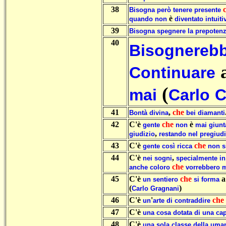
38
Bisogna
però
tenere
presente
è
quando
non
diventato
intuit
39
Bisogna
spegnere
la
prepoten
40
Bisognereb
Continuare
(
mai
Carlo
C
41
,
che
Bontà
divina
bei
diamanti
42
C'è
che
è
gente
non
mai
giunt
,
giudizio
restando
nel
pregiudi
43
C'è
che
gente
così
ricca
non
s
44
C'è
,
nei
sogni
specialmente
in
che
anche
coloro
vorrebbero
m
45
C'è
che
un
sentiero
si
forma
(
)
Carlo
Gragnani
46
C'è
'
che
un
arte
di
contraddire
47
C'è
una
cosa
dotata
di
una
cap
48
C'è
una
sola
classe
della
uman