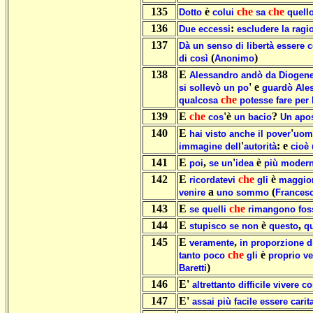
135
è
che
che
Dotto
colui
sa
quell
136
:
Due
eccessi
escludere
la
ragi
137
Dà
un
senso
di
libertà
essere
c
(
)
di
così
Anonimo
138
E
Alessandro
andò
da
Diogen
' e
si
sollevò
un
po
guardò
Ale
che
qualcosa
potesse
fare
per
139
E
che
'è
?
cos
un
bacio
Un
apo
140
E
'
hai
visto
anche
il
pover
uom
'
: e
immagine
dell
autorità
cioè
141
E
,
'
è
poi
se
un
idea
più
moder
142
E
che
è
ricordatevi
gli
maggio
a
(
venire
uno
sommo
Frances
143
E
che
se
quelli
rimangono
fos
144
E
è
,
stupisco
se
non
questo
qu
145
E
,
veramente
in
proporzione
d
che
è
tanto
poco
gli
proprio
v
)
Baretti
146
E'
altrettanto
difficile
vivere
co
147
E'
assai
più
facile
essere
carit