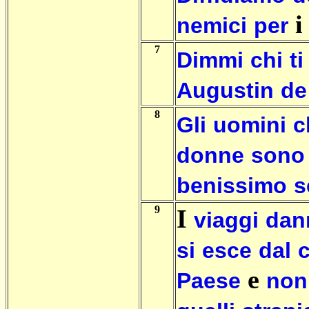
nemici
per
7
Dimmi
chi
ti
Augustin
de
8
Gli
uomini
c
donne
sono
benissimo
s
9
I
viaggi
dan
si
esce
dal
e
Paese
non