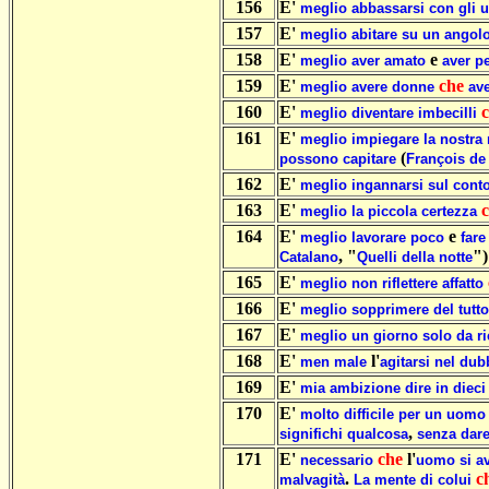
156
E'
meglio
abbassarsi
con
gli
u
157
E'
meglio
abitare
su
un
angol
158
E'
e
meglio
aver
amato
aver
p
159
E'
che
meglio
avere
donne
av
160
E'
meglio
diventare
imbecilli
161
E'
meglio
impiegare
la
nostra
(
possono
capitare
François
de
162
E'
meglio
ingannarsi
sul
cont
163
E'
meglio
la
piccola
certezza
164
E'
e
meglio
lavorare
poco
fare
, "
")
Catalano
Quelli
della
notte
165
E'
meglio
non
riflettere
affatto
166
E'
meglio
sopprimere
del
tutto
167
E'
meglio
un
giorno
solo
da
r
168
E'
l'
men
male
agitarsi
nel
dub
169
E'
mia
ambizione
dire
in
dieci
170
E'
molto
difficile
per
un
uomo
,
significhi
qualcosa
senza
dar
171
E'
che
l'
necessario
uomo
si
av
.
c
malvagità
La
mente
di
colui