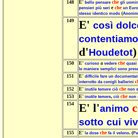
148
E'
che
bello
pensare
gli
uomin
e
che
pensieri
più
seri
un
Eur
(
stesso
identico
modo
Anonim
149
E'
così
dolc
contentiam
d'
)
Houdetot
150
E'
a
che
curioso
vedere
quasi
le
maniere
semplici
sono
pres
151
E'
difficile
fare
un
documentar
c
interrotto
da
conigli
ballerini
152
E'
che
inutile
temere
ciò
non
s
153
E'
,
che
inutile
temere
ciò
non
154
E' l'
c
animo
sotto
cui
viv
155
E'
che
. (
la
dose
fa
il
veleno
Pa