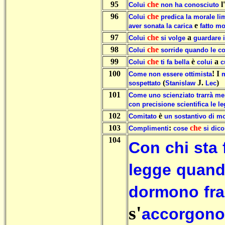
95
che
l'
Colui
non
ha
conosciuto
96
che
Colui
predica
la
morale
li
e
aver
sonata
la
carica
fatto
mo
97
che
a
Colui
si
volge
guardare
i
98
che
Colui
sorride
quando
le
c
99
che
è
a
Colui
ti
fa
bella
colui
c
100
! I
Come
non
essere
ottimista
m
(
J.
)
sospettato
Stanislaw
Lec
101
Come
uno
scienziato
trarrà
mer
con
precisione
scientifica
le
le
102
è
Comitato
un
sostantivo
di
mo
103
:
che
Complimenti
cose
si
dic
104
Con
chi
sta
legge
quan
dormono
fra
s'
accorgono