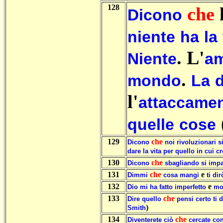
128
che
l
Dicono
niente
ha
la
. L'
Niente
a
.
mondo
La
l'
attaccame
quelle
cose
129
che
Dicono
noi
rivoluzionari
s
dare
la
vita
per
quello
in
cui
c
130
che
Dicono
sbagliando
si
impa
131
che
e
Dimmi
cosa
mangi
ti
dir
132
e
Dio
mi
ha
fatto
imperfetto
mo
133
che
Dire
quello
pensi
certo
ti
d
)
Smith
134
che
Diventerete
ciò
cercate
co