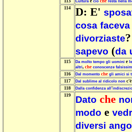
113
è
che
Cultura
ciò
resta
nella
m
114
D: E'
sposa
cosa
faceva
?
divorziaste
(
sapevo
da
115
e
Da
molto
tempo
gli
uomini
l
,
che
altri
conoscenze
falsissi
116
che
Dal
momento
gli
amici
si
117
c'
Dal
sublime
al
ridicolo
non
118
'
Dalla
confidenza
all
indiscrezi
119
che
Dato
no
e
modo
ved
diversi
ango