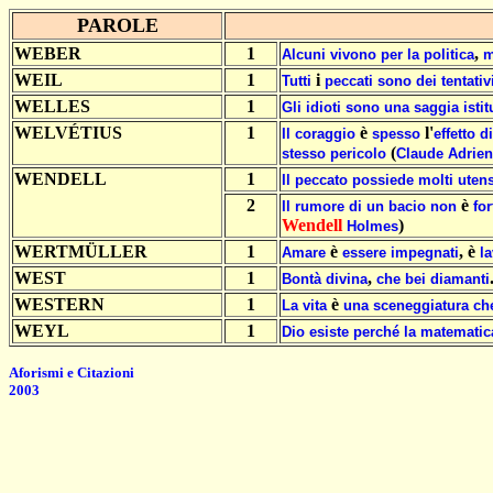
PAROLE
WEBER
1
,
Alcuni
vivono
per
la
politica
m
WEIL
1
i
Tutti
peccati
sono
dei
tentativ
WELLES
1
Gli
idioti
sono
una
saggia
isti
WELVÉTIUS
1
è
l'
Il
coraggio
spesso
effetto
di
(
stesso
pericolo
Claude
Adrien
WENDELL
1
Il
peccato
possiede
molti
utens
2
è
Il
rumore
di
un
bacio
non
for
Wendell
)
Holmes
WERTMÜLLER
1
è
, è
Amare
essere
impegnati
l
WEST
1
,
Bontà
divina
che
bei
diamanti
WESTERN
1
è
La
vita
una
sceneggiatura
ch
WEYL
1
Dio
esiste
perché
la
matematic
Aforismi e Citazioni
2003