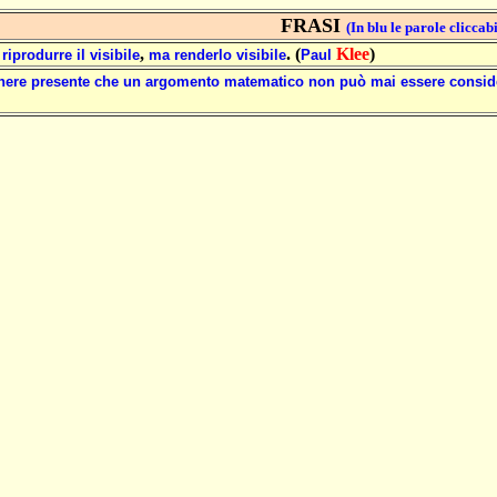
FRASI
(In blu le parole cliccabi
,
. (
Klee
)
riprodurre
il
visibile
ma
renderlo
visibile
Paul
nere
presente
che
un
argomento
matematico
non
può
mai
essere
consid