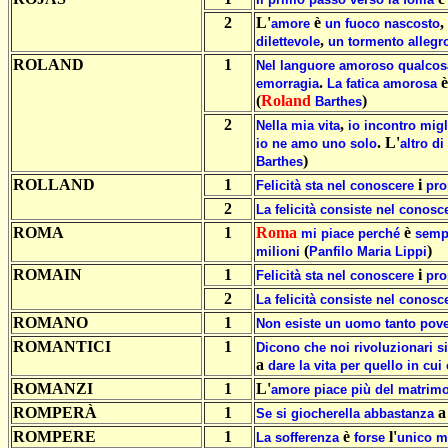
2
L'
è
,
amore
un
fuoco
nascosto
,
dilettevole
un
tormento
allegr
ROLAND
1
Nel
languore
amoroso
qualcos
.
emorragia
La
fatica
amorosa
(
Roland
)
Barthes
2
,
Nella
mia
vita
io
incontro
migl
. L'
io
ne
amo
uno
solo
altro
di
)
Barthes
ROLLAND
1
i
Felicità
sta
nel
conoscere
pro
2
La
felicità
consiste
nel
conosc
ROMA
1
Roma
è
mi
piace
perché
semp
(
)
milioni
Panfilo
Maria
Lippi
ROMAIN
1
i
Felicità
sta
nel
conoscere
pro
2
La
felicità
consiste
nel
conosc
ROMANO
1
Non
esiste
un
uomo
tanto
pov
ROMANTICI
1
Dicono
che
noi
rivoluzionari
s
a
dare
la
vita
per
quello
in
cui
ROMANZI
1
L'
amore
piace
più
del
matrim
ROMPERÀ
1
Se
si
giocherella
abbastanza
ROMPERE
1
è
l'
La
sofferenza
forse
unico
m