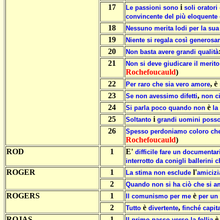
17
i
Le
passioni
sono
soli
oratori
convincente
del
più
eloquente
18
Nessuno
merita
lodi
per
la
sua
19
Niente
si
regala
così
generosa
20
Non
basta
avere
grandi
qualità
21
Non
si
deve
giudicare
il
merito
Rochefoucauld
)
22
, è
Per
raro
che
sia
vero
amore
23
,
Se
non
avessimo
difetti
non
c
24
è
Si
parla
poco
quando
non
la
25
i
Soltanto
grandi
uomini
poss
26
Spesso
perdoniamo
coloro
ch
Rochefoucauld
)
ROD
1
E'
difficile
fare
un
documentar
interrotto
da
conigli
ballerini
c
ROGER
1
l'
La
stima
non
esclude
amicizi
2
Quando
non
si
ha
ciò
che
si
a
ROGERS
1
è
Il
comunismo
per
me
per
un
2
è
,
Tutto
divertente
finché
capit
ROJAS
1
Il
primo
passo
verso
la
follia