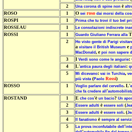
2
è
Una
corona
di
spine
non
altr
ROSO
1
O
roso
sei
dai
morsi
della
cos
ROSPI
1
Prima
che
tu
trovi
il
tuo
bel
pr
ROSSEAU
1
Le
consolazioni
indiscrete
ina
ROSSI
1
T
Guardo
Giuliano
Ferrara
alla
2
Ho
visto
gente
di
Parigi
visitar
a
e
visitare
il
British
Museum
, e
MacDonald
poi
non
sapere
3
I
:
Verdi
sono
come
le
angurie
4
L'
:
antica
paura
degli
italiani
q
5
:
,
Mi
dicevano
vai
in
Turchia
ve
(
Rossi
)
più
vista
Paolo
ROSSO
1
. L'
Voglio
parlare
del
cervello
'
che
fa
credere
all
automobilist
ROSTAND
1
E
'è
?
che
cos
un
bacio
Un
apos
2
è
(
Essere
adulti
essere
soli
Je
3
è
. (
Essere
adulti
essere
soli
Je
4
è
Il
fanatismo
sempre
al
serviz
5
'
La
prova
inconfutabile
dell
int
'
dell
automobile
fin
dal
tempo