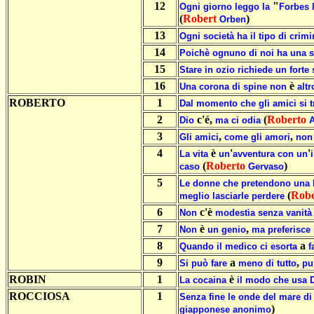
12
"
Ogni
giorno
leggo
la
Forbes
(
Robert
)
Orben
13
Ogni
società
ha
il
tipo
di
crimi
14
Poichè
ognuno
di
noi
ha
una
s
15
Stare
in
ozio
richiede
un
forte
16
è
Una
corona
di
spine
non
altr
ROBERTO
1
Dal
momento
che
gli
amici
si
2
c'é,
(
Roberto
Dio
ma
ci
odia
A
3
,
,
Gli
amici
come
gli
amori
non
4
è
'
'
La
vita
un
avventura
con
un
(
Roberto
)
caso
Gervaso
5
Le
donne
che
pretendono
una
(
Robe
meglio
lasciarle
perdere
6
c'è
Non
modestia
senza
vanità
7
è
,
Non
un
genio
ma
preferisce
8
a
Quando
il
medico
ci
esorta
f
9
a
,
Si
può
fare
meno
di
tutto
pu
ROBIN
1
è
La
cocaina
il
modo
che
usa
ROCCIOSA
1
Senza
fine
le
onde
del
mare
di
)
giapponese
anonimo