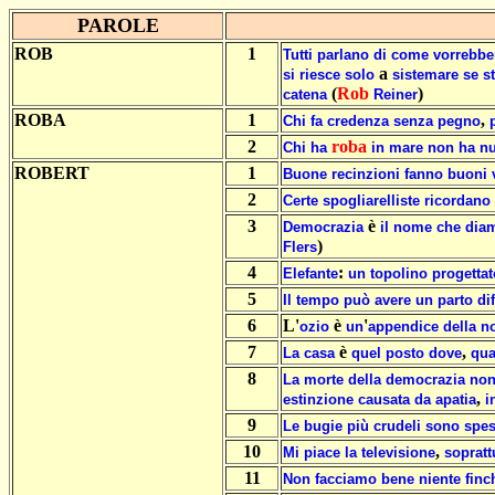
PAROLE
ROB
1
Tutti
parlano
di
come
vorrebbe
a
si
riesce
solo
sistemare
se
s
(
Rob
)
catena
Reiner
ROBA
1
,
Chi
fa
credenza
senza
pegno
2
roba
Chi
ha
in
mare
non
ha
nu
ROBERT
1
Buone
recinzioni
fanno
buoni
2
Certe
spogliarelliste
ricordano
3
è
Democrazia
il
nome
che
dia
)
Flers
4
:
Elefante
un
topolino
progettat
5
Il
tempo
può
avere
un
parto
dif
6
L'
è
'
ozio
un
appendice
della
no
7
è
,
La
casa
quel
posto
dove
qu
8
La
morte
della
democrazia
no
,
estinzione
causata
da
apatia
i
9
Le
bugie
più
crudeli
sono
spe
10
,
Mi
piace
la
televisione
sopratt
11
Non
facciamo
bene
niente
finc