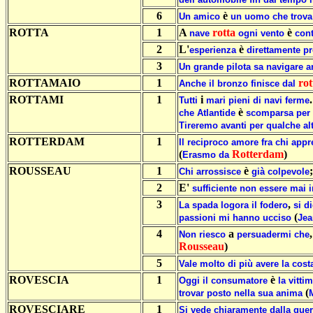
6
è
Un
amico
un
uomo
che
trova
ROTTA
1
A
rotta
è
nave
ogni
vento
cont
2
L'
è
esperienza
direttamente
pr
3
Un
grande
pilota
sa
navigare
a
ROTTAMAIO
1
ro
Anche
il
bronzo
finisce
dal
ROTTAMI
1
i
Tutti
mari
pieni
di
navi
ferme
è
che
Atlantide
scomparsa
per
Tireremo
avanti
per
qualche
al
ROTTERDAM
1
Il
reciproco
amore
fra
chi
appr
(
Rotterdam
)
Erasmo
da
ROUSSEAU
1
è
;
Chi
arrossisce
già
colpevole
2
E'
sufficiente
non
essere
mai
i
3
,
La
spada
logora
il
fodero
si
di
(
passioni
mi
hanno
ucciso
Jea
4
a
Non
riesco
persuadermi
che
Rousseau
)
5
Vale
molto
di
più
avere
la
cost
ROVESCIA
1
è
Oggi
il
consumatore
la
vitti
(
trovar
posto
nella
sua
anima
ROVESCIARE
1
Si
vede
chiaramente
dalla
guer