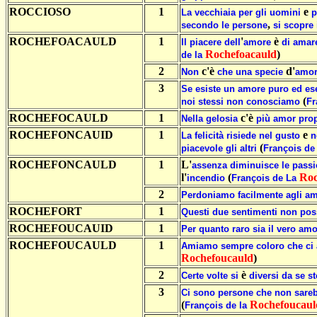
ROCCIOSO
1
e
La
vecchiaia
per
gli
uomini
p
,
secondo
le
persone
si
scopre
ROCHEFOACAULD
1
'
è
Il
piacere
dell
amore
di
amar
Rochefoacauld
)
de
la
2
c'è
d'
Non
che
una
specie
amo
3
Se
esiste
un
amore
puro
ed
es
(
noi
stessi
non
conosciamo
Fr
ROCHEFOCAULD
1
c'è
Nella
gelosia
più
amor
pro
ROCHEFONCAUID
1
e
La
felicità
risiede
nel
gusto
n
(
piacevole
gli
altri
François
de
ROCHEFONCAULD
1
L'
assenza
diminuisce
le
passi
l'
(
Roc
incendio
François
de
La
2
Perdoniamo
facilmente
agli
am
ROCHEFORT
1
Questi
due
sentimenti
non
pos
ROCHEFOUCAUID
1
Per
quanto
raro
sia
il
vero
amo
ROCHEFOUCAULD
1
Amiamo
sempre
coloro
che
ci
Rochefoucauld
)
2
è
Certe
volte
si
diversi
da
se
st
3
Ci
sono
persone
che
non
sare
(
Rochefoucaul
François
de
la