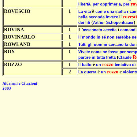
,
,
rov
libertà
per
opprimerla
per
ROVESCIO
1
è
La
vita
come
una
stoffa
rica
rovesc
nella
seconda
invece
il
(
)
dei
fili
Arthur
Schopenhauer
ROVINA
1
L'
i
assennato
accetta
comandi
ROVINARLO
1
Il
mondo
in
sé
non
sarebbe
ne
ROWLAND
1
Tutti
gli
uomini
cercano
la
don
ROY
1
Vivete
come
se
fosse
per
semp
(
R
partire
in
tutta
fretta
Claude
ROZZO
1
è
rozzo
Il
ballo
un
tentativo
di
2
è
rozzo
e
La
guerra
un
violent
Aforismi e Citazioni
2003