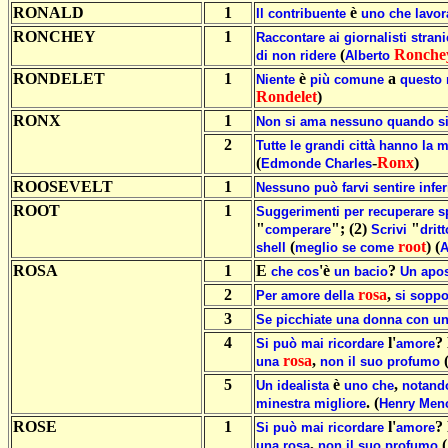
RONALD
1
è
Il
contribuente
uno
che
lavor
RONCHEY
1
Raccontare
ai
giornalisti
strani
(
Ronche
di
non
ridere
Alberto
RONDELET
1
è
a
Niente
più
comune
questo
Rondelet
)
RONX
1
Non
si
ama
nessuno
quando
s
2
Tutte
le
grandi
città
hanno
la
m
(
-
Ronx
)
Edmonde
Charles
ROOSEVELT
1
Nessuno
può
farvi
sentire
infer
ROOT
1
Suggerimenti
per
recuperare
s
"
"; (2)
"
comperare
Scrivi
dritt
(
root
) (
shell
meglio
se
come
ROSA
1
E
'è
?
che
cos
un
bacio
Un
apos
2
rosa
,
Per
amore
della
si
soppo
3
Se
picchiate
una
donna
con
u
4
l'
?
Si
può
mai
ricordare
amore
rosa
,
una
non
il
suo
profumo
5
è
,
Un
idealista
uno
che
notand
. (
minestra
migliore
Henry
Men
ROSE
1
l'
?
Si
può
mai
ricordare
amore
,
(
una
rosa
non
il
suo
profumo