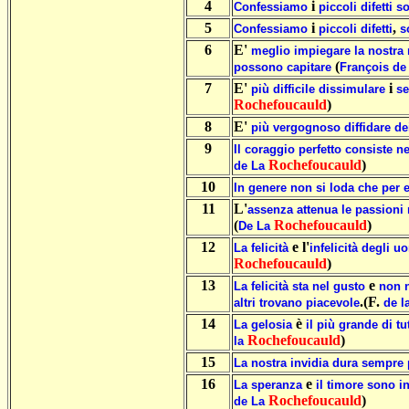
4
i
Confessiamo
piccoli
difetti
so
5
i
,
Confessiamo
piccoli
difetti
s
6
E'
meglio
impiegare
la
nostra
(
possono
capitare
François
de
7
E'
i
più
difficile
dissimulare
se
Rochefoucauld
)
8
E'
più
vergognoso
diffidare
de
9
Il
coraggio
perfetto
consiste
ne
Rochefoucauld
)
de
La
10
In
genere
non
si
loda
che
per
11
L'
assenza
attenua
le
passioni
(
Rochefoucauld
)
De
La
12
e l'
La
felicità
infelicità
degli
uo
Rochefoucauld
)
13
e
La
felicità
sta
nel
gusto
non
.(F.
altri
trovano
piacevole
de
l
14
è
La
gelosia
il
più
grande
di
tu
Rochefoucauld
)
la
15
La
nostra
invidia
dura
sempre
16
e
La
speranza
il
timore
sono
i
Rochefoucauld
)
de
La