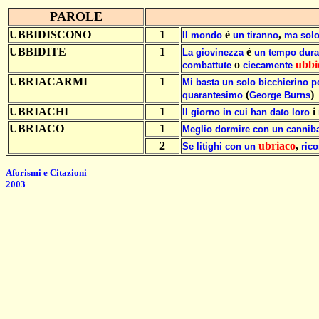
PAROLE
UBBIDISCONO
1
è
,
Il
mondo
un
tiranno
ma
sol
UBBIDITE
1
è
La
giovinezza
un
tempo
dura
o
ubbi
combattute
ciecamente
UBRIACARMI
1
Mi
basta
un
solo
bicchierino
p
(
)
quarantesimo
George
Burns
UBRIACHI
1
i
Il
giorno
in
cui
han
dato
loro
UBRIACO
1
Meglio
dormire
con
un
cannib
2
ubriaco
,
Se
litighi
con
un
rico
Aforismi e Citazioni
2003