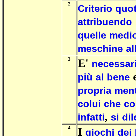
2
Criterio
quot
attribuendo
quelle
medio
meschine
al
3
E'
necessar
più
al
bene
propria
men
colui
che
co
,
infatti
si
dil
4
I
giochi
dei