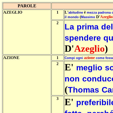
PAROLE
AZEGLIO
1
L'
è
abitudine
mezza
padrona
(
D'
Azeglio
il
mondo
Massimo
2
La
prima
del
spendere
qu
D'
Azeglio
)
AZIONE
1
azione
Compi
ogni
come
foss
2
E'
meglio
s
non
conduc
(
Thomas
Ca
3
E'
preferibil