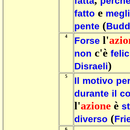
,
fatta
perch
e
fatto
megl
(
pente
Budd
4
l'
azio
Forse
c'è
non
felic
)
Disraeli
5
Il
motivo
pe
durante
il
c
l'
azione
è
s
(
diverso
Fri
6