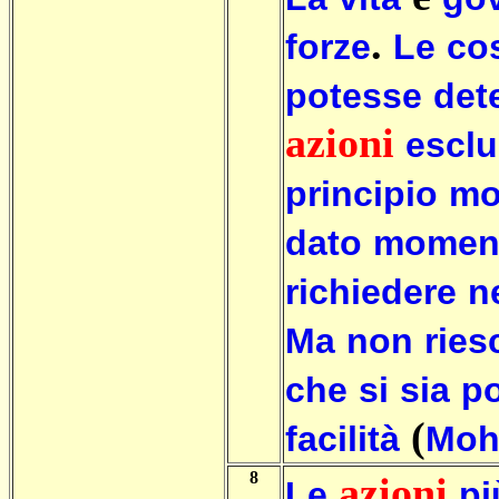
.
forze
Le
co
potesse
det
azioni
escl
principio
mo
dato
momen
richiedere
n
Ma
non
ries
che
si
sia
po
(
facilità
Moh
8
azioni
Le
pi