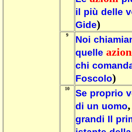
il
più
delle
v
)
Gide
9
Noi
chiami
azion
quelle
chi
comand
)
Foscolo
10
Se
proprio
v
di
un
uomo
grandi
Il
pri