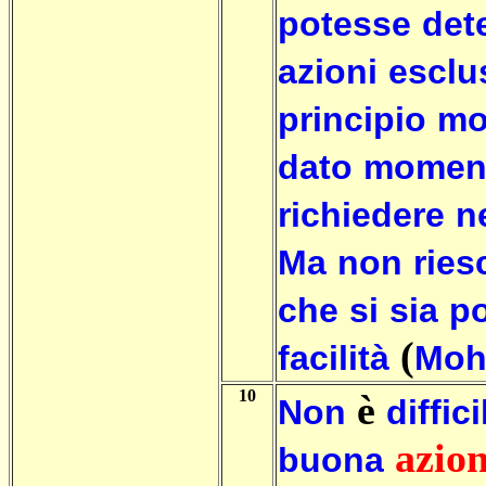
potesse
det
azioni
esclu
principio
mo
dato
momen
richiedere
n
Ma
non
ries
che
si
sia
po
(
facilità
Moh
10
è
Non
diffici
azio
buona