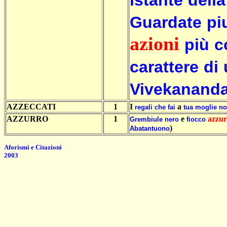
istante
della
Guardate
pi
azioni
più
c
carattere
di
Vivekanand
AZZECCATI
1
I
a
regali
che
fai
tua
moglie
no
AZZURRO
1
e
azzur
Grembiule
nero
fiocco
)
Abatantuono
Aforismi e Citazioni
2003