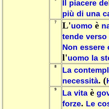
Il
piacere
de
più
di
una
c
7
L'
è
uomo
n
tende
verso
Non
essere
l'
uomo
la
st
8
La
contempl
. (
necessità
9
è
La
vita
go
.
forze
Le
co