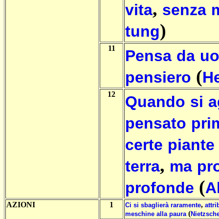
,
vita
senza
)
tung
11
Pensa
da
u
(
pensiero
He
12
Quando
si
a
pensato
pri
certe
piante
,
terra
ma
pr
(
profonde
A
AZIONI
1
,
Ci
si
sbaglierà
raramente
attr
(
meschine
alla
paura
Nietzsch