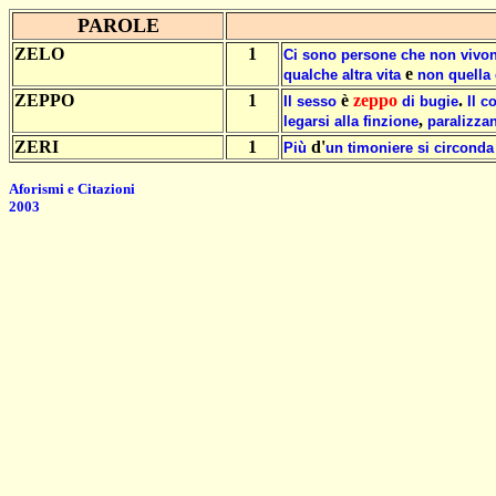
PAROLE
ZELO
1
Ci
sono
persone
che
non
vivo
e
qualche
altra
vita
non
quella
ZEPPO
1
è
zeppo
.
Il
sesso
di
bugie
Il
c
,
legarsi
alla
finzione
paralizza
ZERI
1
d'
Più
un
timoniere
si
circonda
Aforismi e Citazioni
2003